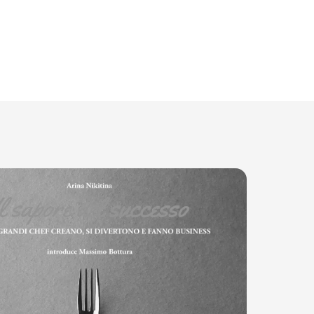
Testimonios con estrellas
ención al detalle. Y en familia la atención es la mane
calidez y amor.”