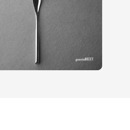
Iside De Cesare
La Parolina